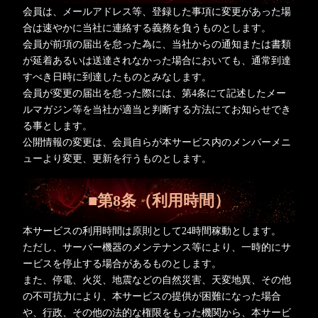
会員は、メールアドレス等、登録した事項に変更があった場
合は速やかに当社に連絡する義務を負うものとします。
会員が前項の届出を怠った為に、当社からの通知または書類
が延着あるいは送達されなかった場合においても、通常到達
すべき日時に到達したものとみなします。
会員が変更の届出を怠った際には、第4条にて記述したメー
ルマガジン等を当社が適当と判断する方法にてお知らせでき
る事とします。
公開情報の変更は、会員自らが本サービス内のメンバーメニ
ューより変更、更新を行うものとします。
■第8条（利用時間）
本サービスの利用時間は原則として24時間稼動とします。
ただし、サーバー機器のメンテナンス等により、一時的にサ
ービスを停止する場合があるものとします。
また、停電、火災、地震などの自然災害、天変地異、その他
の不可抗力により、本サービスの提供が困難になった場合
や、行政、その他の法的な権限をもった機関から、本サービ