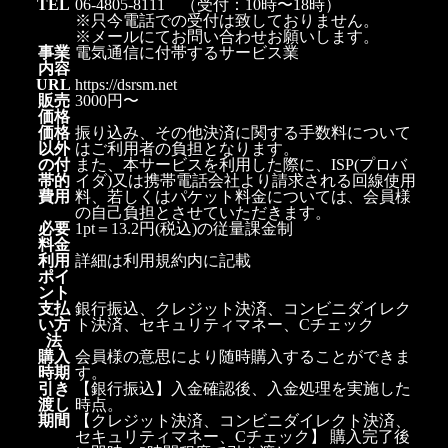
TEL
06-4805-8111 （受付：10時〜18時）
※只今電話での受付は致しておりません。
※メールにてお問い合わせお願いします。
事業
電気通信に付帯するサービス業
内容
URL
https://dsrsm.net
販売
3000円〜
価格
価格
振り込み、その他決済に関する手数料について
以外
はご利用者の負担となります。
の付
また、本サービスを利用した際に、ISP(プロバ
帯的
イダ)又は携帯電話会社より請求される回線使用
費用
料、若しくはパケット料金については、会員様
の自己負担とさせていただきます。
必要
1pt＝13.2円(税込)の従量課金制
料金
利用
詳細は利用規約内に記載
ポイ
ント
支払
銀行振込、クレジット決済、コンビニダイレク
い方
ト決済、セキュリティマネー、Cチェック
法
購入
会員様の意思により随時購入することができま
時期
す。
引き
【銀行振込】入金確認後、入金処理を実施した
渡し
時点。
期間
【クレジット決済、コンビニダイレクト決済、
セキュリティマネー、Cチェック】 購入完了後