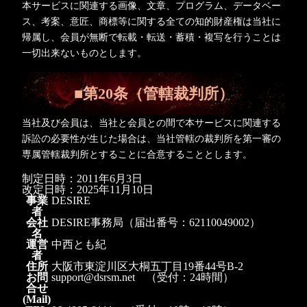
本サービスに関連する画像、文章、プログラム、データベー
ス、考案、意匠、商標等に関する全ての知的財産権は当社に
帰属し、会員が無断で転載・転送・蓄積・複写を行うことは
一切出来ないものとします。
■第20条（管轄裁判所）
当社及び会員は、当社と会員との間で本サービスに関連する
訴訟の必要性が生じた場合は、当社管轄の裁判所を第一審の
専属管轄裁判所とすることに合意することとします。
制定日時：2011年6月3日
改定日時：2025年11月10日
事業
DESIRE
者
会社
DESIRE事務局（届出番号：62110049002）
名
運営
中西とも紀
者
住所
大阪市東淀川区大桐五丁目19番44号B-2
お問
support@dsrsm.net （受付：24時間）
合せ
(Mail)