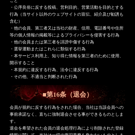
こと
・公序良俗に反する投稿、営利目的、営業活動を目的とする
行為（当サイト以外のウェブサイトの宣伝、紹介及び勧誘も
含む）
・他の会員、第三者又は当社の財産、信用、電話番号や住所
等の個人情報の掲載等によるプライバシーを侵害する行為
・他の会員または第三者を誹謗中傷する行為
・選挙運動またはこれらに類似する行為
・本サービス利用上、知り得た情報を第三者のために使用、
開示すること
・本規約に違反する行為、法令に違反する行為
・その他、不適当と判断された行為
■第16条（退会）
会員が規約に反する行為をされた場合、当社は当該会員への
事前承諾なく、直ちに強制退会させる事ができるものとしま
す。
退会を希望された会員の退会処理行為により削除された登録