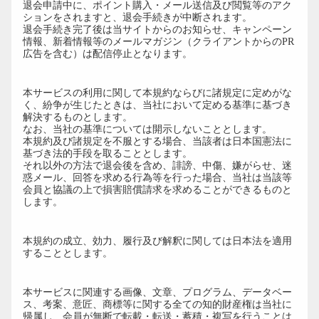
退会申請中に、ポイント購入・メール送信及び閲覧等のアク
ションをされますと、退会手続きが中断されます。
退会手続き完了後は当サイトからのお知らせ、キャンペーン
情報、新着情報等のメールマガジン（クライアントからのPR
広告を含む）は配信停止となります。
第17条（協議事項）
本サービスの利用に関して本規約ならびに諸規定に定めがな
く、紛争が生じたときは、当社において定める基準に基づき
解決するものとします。
なお、当社の基準については開示しないこととします。
本規約及び諸規定を不服とする場合、当該者は日本国憲法に
基づき法的手段を取ることとします。
それ以外の方法で退会後を含め、誹謗、中傷、嫌がらせ、迷
惑メール、回答を求める行為等を行った場合、当社は当該等
会員と協議の上で損害賠償請求を求めることができるものと
します。
第18条（準拠法）
本規約の成立、効力、履行及び解釈に関しては日本法を適用
することとします。
第19条（知的財産権）
本サービスに関連する画像、文章、プログラム、データベー
ス、考案、意匠、商標等に関する全ての知的財産権は当社に
帰属し、会員が無断で転載・転送・蓄積・複写を行うことは