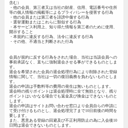
含む）
・他の会員、第三者又は当社の財産、信用、電話番号や住所
等の個人情報の掲載等によるプライバシーを侵害する行為
・他の会員または第三者を誹謗中傷する行為
・選挙運動またはこれらに類似する行為
・本サービス利用上、知り得た情報を第三者のために使用、
開示すること
・本規約に違反する行為、法令に違反する行為
・その他、不適当と判断された行為
第16条（退会）
会員が規約に反する行為をされた場合、当社は当該会員への
事前承諾なく、直ちに強制退会させる事ができるものとしま
す。
退会を希望された会員の退会処理行為により削除された登録
情報に関して、当社は一切の復旧義務を負わないものとしま
す。
退会の申請は手数料等の費用の発生は無いものとします。
退会時の残りポイントは退会処理時に全て無効となり、残り
ポイントはいかなる場合でも返金及び換金はできないものと
します。
退会の申請はサイトお問い合わせ窓口より会員自らの申請に
て受け付けるものとし、退会処理完了まで10日前後の時間を
要します。
また、悪意ある登録の回避及び不正利用防止の為に入会後10
日間は退会できないものとします。