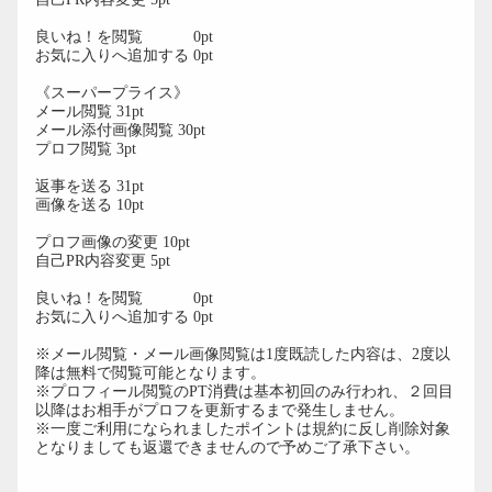
良いね！を閲覧 0pt
お気に入りへ追加する 0pt
《スーパープライス》
メール閲覧 31pt
メール添付画像閲覧 30pt
プロフ閲覧 3pt
返事を送る 31pt
画像を送る 10pt
プロフ画像の変更 10pt
自己PR内容変更 5pt
良いね！を閲覧 0pt
お気に入りへ追加する 0pt
※メール閲覧・メール画像閲覧は1度既読した内容は、2度以
降は無料で閲覧可能となります。
※プロフィール閲覧のPT消費は基本初回のみ行われ、２回目
以降はお相手がプロフを更新するまで発生しません。
※一度ご利用になられましたポイントは規約に反し削除対象
となりましても返還できませんので予めご了承下さい。
第10条（会員情報の管理）