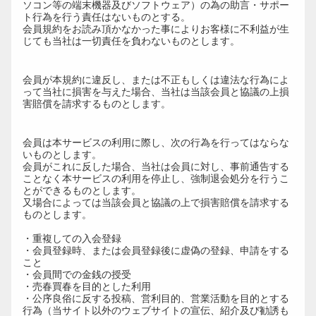
ソコン等の端末機器及びソフトウェア）の為の助言・サポー
ト行為を行う責任はないものとする。
会員規約をお読み頂かなかった事によりお客様に不利益が生
じても当社は一切責任を負わないものとします。
第14条（損害賠償）
会員が本規約に違反し、または不正もしくは違法な行為によ
って当社に損害を与えた場合、当社は当該会員と協議の上損
害賠償を請求するものとします。
第15条（禁止事項）
会員は本サービスの利用に際し、次の行為を行ってはならな
いものとします。
会員がこれに反した場合、当社は会員に対し、事前通告する
ことなく本サービスの利用を停止し、強制退会処分を行うこ
とができるものとします。
又場合によっては当該会員と協議の上で損害賠償を請求する
ものとします。
・重複しての入会登録
・会員登録時、または会員登録後に虚偽の登録、申請をする
こと
・会員間での金銭の授受
・売春買春を目的とした利用
・公序良俗に反する投稿、営利目的、営業活動を目的とする
行為（当サイト以外のウェブサイトの宣伝、紹介及び勧誘も