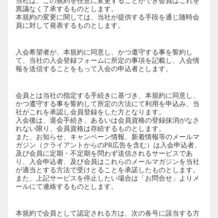
当社は、この規約を任意に変更することができ会員はこれを
異議なく了承するものとします。
本規約の変更に関しては、当社が提供する手段を通じ随時会
員に対して発表するものとします。
第3条（入会申込者）
入会希望者が、本規約に同意し、かつ遵守する事を誓約し
て、当社の入会登録フォームに所定の事項を記載し、入会情
報を送信することをもって入会の申込者とします。
第4条（会員）
会員とは当社の指定する手続きに基づき、本規約に同意し、
かつ遵守する事を誓約して所定の方法にて利用を申込み、当
社がこれを承認し会員登録をした方となります。
入会後は、退会手続き、あるいは会員資格の登録抹消がなさ
れない限り、会員資格は存続するものとします。
また、お知らせ、キャンペーン情報、新着情報等のメールマ
ガジン（クライアントからのPR広告を含む）は入会申込者、
及び会員に定期・不定期を問わず送信されるサービスであ
り、入会申込者、及び会員はこれらのメールマガジンを当社
が適当とする方法で受けとることを承諾したものとします。
また、上記サービスを停止したい場合は「お問合せ」よりメ
ールにて連絡するものとします。
第5条（会員資格）
本規約で会員として認定される方は、次の各号に該当する方