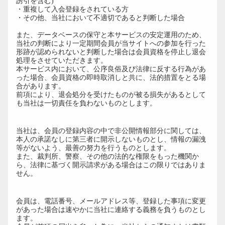
誘引を含む)
・重複して入会登録をされている方
・その他、当社において不適切であると判断した場合
また、データベースの保守と本サービスの安定運用のため、
当社の判断により一定期間会員が当サイトへの参加を行った
形跡が認められないと判断した場合は会員資格を停止し退会
処理をさせていただきます。
本サービス内において、公序良俗及び法律に反する行為があ
った場合、会員資格の即時取消しと共に、法的措置をとる場
合があります。
前項により、退会処分を受けたものが被る損失があるとして
も当社は一切責任を負わないものとします。
第6条（運営側の守秘義務）
当社は、会員の登録内容の中で非公開情報部分に関しては、
本人の承諾なしに第三者に開示しないものとし、情報の漏洩
等がないよう、最善の努力を行うものとします。
また、裁判所、警察、その他の法的な権限をもった機関か
ら、法律に基づく開示請求がある場合はこの限りではありま
せん。
第7条（登録内容の変更）
会員は、電話番号、メールアドレス等、登録した事項に変更
があった場合は速やかに当社に連絡する義務を負うものとし
ます。