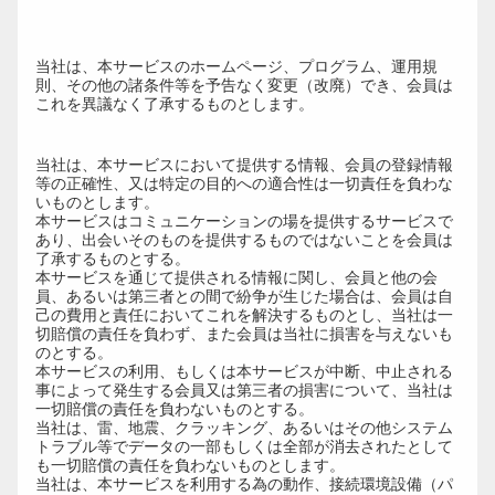
第12条（本サービスの内容の変更及び
廃止）
当社は、本サービスのホームページ、プログラム、運用規
則、その他の諸条件等を予告なく変更（改廃）でき、会員は
これを異議なく了承するものとします。
第13条（運営側の免責事項）
当社は、本サービスにおいて提供する情報、会員の登録情報
等の正確性、又は特定の目的への適合性は一切責任を負わな
いものとします。
本サービスはコミュニケーションの場を提供するサービスで
あり、出会いそのものを提供するものではないことを会員は
了承するものとする。
本サービスを通じて提供される情報に関し、会員と他の会
員、あるいは第三者との間で紛争が生じた場合は、会員は自
己の費用と責任においてこれを解決するものとし、当社は一
切賠償の責任を負わず、また会員は当社に損害を与えないも
のとする。
本サービスの利用、もしくは本サービスが中断、中止される
事によって発生する会員又は第三者の損害について、当社は
一切賠償の責任を負わないものとする。
当社は、雷、地震、クラッキング、あるいはその他システム
トラブル等でデータの一部もしくは全部が消去されたとして
も一切賠償の責任を負わないものとします。
当社は、本サービスを利用する為の動作、接続環境設備（パ