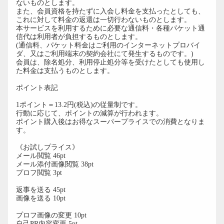
ないものとします。
また、会員資格を持たずに入会し料金を支払ったとしても、
これに対して料金の返還は一切行わないものとします。
本サービスを利用するために必要な通信料・各種パケット通
信代は利用者が負担するものとします。
(通信料、パケット料金はご利用のインターネットプロバイ
ダ、又はご利用端末の契約会社にて発生するものです。)
会員は、除名処分、利用停止処分等を受けたとしても使用し
た料金は支払うものとします。
ポイント表記
1ポイント＝13.2円(税込)の従量制です。
行動に応じて、ポイントの減算が行われます。
ポイント購入後はお得なスーパープライスでの消費となりま
す。
《お試しプライス》
メール閲覧 46pt
メール添付画像閲覧 38pt
プロフ閲覧 3pt
返事を送る 45pt
画像を送る 10pt
プロフ画像の変更 10pt
自己PR内容変更 5pt