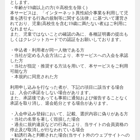
とします。
・年齢が19歳以上の方(※高校生を除く)
本サービスは、「インターネット異性紹介事業を利用して児
童を誘引する行為の規制等に関する法律」に基づいて運営さ
れており、児童(高校生を含む19歳に満たない者)はご利用に
なれません。
また、児童ではないことの確認の為に、各種証明書の提出も
しくはクレジットカードでの認証をお願いしております。
・申込者・利用者が同一人物である方
・当社が定める入会方法により、本サービスへの入会を承認
した方
・当社が指定・推奨する方法を用いて、本サービスをご利用
可能な方
・本規約に同意された方
利用申し込みを行なった者が、下記の項目に該当する場合
は、入会の承諾をしない場合があります。
また、承諾後であっても事前に通知および催告することなく
承諾を取り消し、退会処分とする場合があります。
・入会申込み登録において、記載、選択内容に偽りがある方
・当社の名誉を著しく毀損した場合
・過去に規約違反などの行為により、当サイトの会員資格の
停止及び取消しが行なわれている場合
・勧誘行為と判断された場合(当サイト外のウェブサイトへの