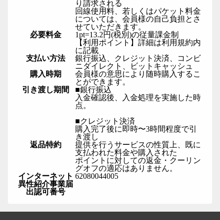
り請求される
回線使用料、若しくはパケット料金
については、会員様の自己負担とさ
せていただきます。
必要料金
1pt=13.2円(税別)の従量課金制
【利用ポイント】詳細は利用規約内
に記載
支払い方法
銀行振込、クレジット決済、コンビ
ニダイレクト、ビットキャッシュ
購入時期
会員様の意思により随時購入するこ
とができます。
引き渡し期間
■銀行振込
入金確認後、入金処理を実施した時
点。
■クレジット決済
購入完了後に即時〜3時間程度で引
き渡し
返品特約
提供を行うサービスの性質上、既に
支払われた料金や購入された
ポイントに対しての返金・クーリン
グオフの適応はありません。
インターネット
62080044005
異性紹介事業届
出認可番号