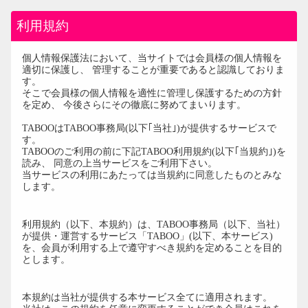
利用規約
個人情報保護法において、当サイトでは会員様の個人情報を
適切に保護し、 管理することが重要であると認識しておりま
す。
そこで会員様の個人情報を適性に管理し保護するための方針
を定め、 今後さらにその徹底に努めてまいります。
TABOOはTABOO事務局(以下｢当社｣)が提供するサービスで
す。
TABOOのご利用の前に下記TABOO利用規約(以下｢当規約｣)を
読み、 同意の上当サービスをご利用下さい。
当サービスの利用にあたっては当規約に同意したものとみな
します。
第1条（利用規約の目的）
利用規約（以下、本規約）は、TABOO事務局（以下、当社）
が提供・運営するサービス「TABOO」(以下、本サービス)
を、会員が利用する上で遵守すべき規約を定めることを目的
とします。
第2条（本規約の範囲および変更）
本規約は当社が提供する本サービス全てに適用されます。