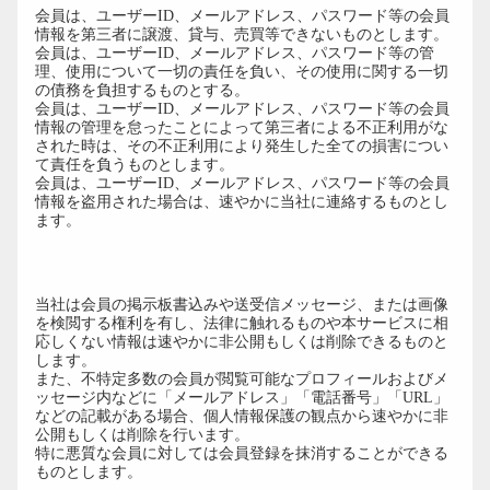
会員は、ユーザーID、メールアドレス、パスワード等の会員
情報を第三者に譲渡、貸与、売買等できないものとします。
会員は、ユーザーID、メールアドレス、パスワード等の管
理、使用について一切の責任を負い、その使用に関する一切
の債務を負担するものとする。
会員は、ユーザーID、メールアドレス、パスワード等の会員
情報の管理を怠ったことによって第三者による不正利用がな
された時は、その不正利用により発生した全ての損害につい
て責任を負うものとします。
会員は、ユーザーID、メールアドレス、パスワード等の会員
情報を盗用された場合は、速やかに当社に連絡するものとし
ます。
第11条（掲示板・メッセージ・画像の
管理）
当社は会員の掲示板書込みや送受信メッセージ、または画像
を検閲する権利を有し、法律に触れるものや本サービスに相
応しくない情報は速やかに非公開もしくは削除できるものと
します。
また、不特定多数の会員が閲覧可能なプロフィールおよびメ
ッセージ内などに「メールアドレス」「電話番号」「URL」
などの記載がある場合、個人情報保護の観点から速やかに非
公開もしくは削除を行います。
特に悪質な会員に対しては会員登録を抹消することができる
ものとします。