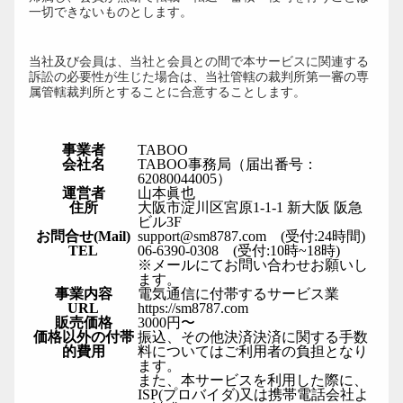
一切できないものとします。
第20条（管轄裁判所）
当社及び会員は、当社と会員との間で本サービスに関連する
訴訟の必要性が生じた場合は、当社管轄の裁判所第一審の専
属管轄裁判所とすることに合意することします。
制定日時：2002年9月16日
改定日時：2025年11月7日
事業者
TABOO
会社名
TABOO事務局（届出番号：
62080044005）
運営者
山本眞也
住所
大阪市淀川区宮原1-1-1 新大阪 阪急
ビル3F
お問合せ(Mail)
support@sm8787.com (受付:24時間)
TEL
06-6390-0308 (受付:10時~18時)
※メールにてお問い合わせお願いし
ます。
事業内容
電気通信に付帯するサービス業
URL
https://sm8787.com
販売価格
3000円〜
価格以外の付帯
振込、その他決済決済に関する手数
的費用
料についてはご利用者の負担となり
ます。
また、本サービスを利用した際に、
ISP(プロバイダ)又は携帯電話会社よ