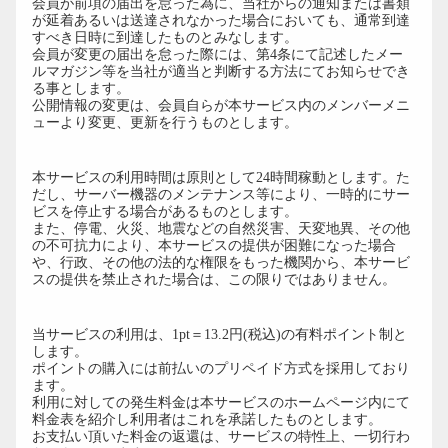
会員が前項の届出を怠った為に、当社からの通知または書類
が延着あるいは送達されなかった場合においても、通常到達
すべき日時に到達したものとみなします。
会員が変更の届出を怠った際には、第4条にて記述したメー
ルマガジン等を当社が適当と判断する方法にてお知らせでき
る事とします。
公開情報の変更は、会員自らが本サービス内のメンバーメニ
ューより変更、更新を行うものとします。
第8条（利用時間）
本サービスの利用時間は原則として24時間稼動とします。た
だし、サーバー機器のメンテナンス等により、一時的にサー
ビスを停止する場合があるものとします。
また、停電、火災、地震などの自然災害、天変地異、その他
の不可抗力により、本サービスの提供が困難になった場合
や、行政、その他の法的な権限をもった機関から、本サービ
スの提供を禁止された場合は、この限りではありません。
第９条（利用料金）
当サービスの利用は、1pt＝13.2円(税込)の有料ポイント制と
します。
ポイントの購入には前払いのプリペイド方式を採用しており
ます。
利用に対しての発生料金は本サービスのホームページ内にて
料金表を紹介し利用者はこれを承諾したものとします。
お支払い頂いた料金の返還は、サービスの特性上、一切行わ