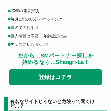
■
20年の運営実績
■
毎月1万5,000組がマッチング
■
匿名での利用可
■
個人情報は不要 ※年齢認証のみ
■
男女共に初心者が5割
だから…SMパートナー探しを
始めるなら…
Shangri-La！
登録はコチラ
有名なサイトじゃないと危険って聞くけ
ど…？