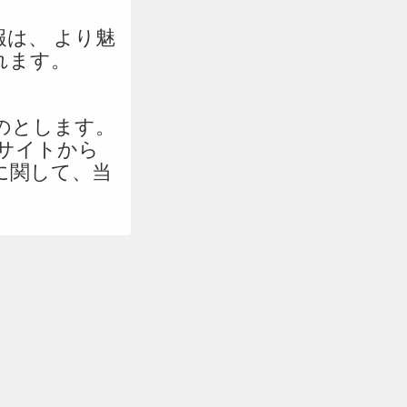
は、 より魅
れます。
のとします。
サイトから
に関して、当