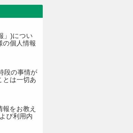
報」)につい
様の個人情報
特段の事情が
ことは一切あ
情報をお教え
よび利用内