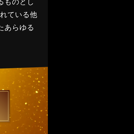
るものとし
されている他
たあらゆる
。