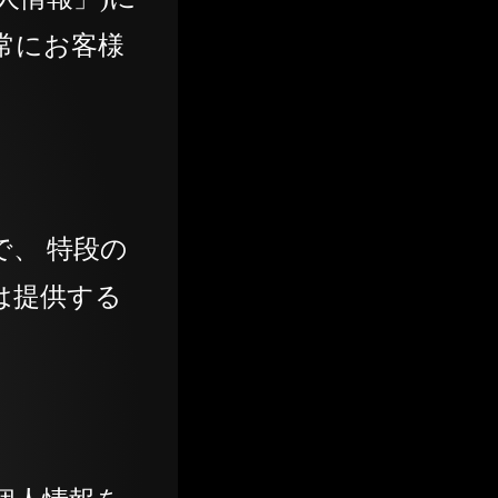
常にお客様
、 特段の
は提供する