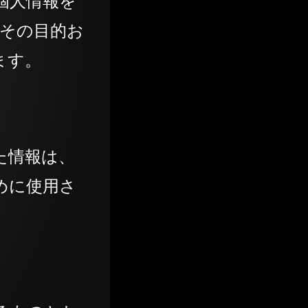
個人情報を
めその目的お
ます。
た情報は、
めに使用さ