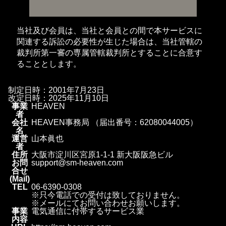
当社及び会員は、当社と会員との間で本サービスに
関連する訴訟の必要性が生じた場合は、当社管轄の
裁判所第一審の専属管轄裁判所とすることに合意す
ることとします。
制定日時：2001年7月23日
改定日時：2025年11月10日
事業
HEAVEN
者
会社
HEAVEN事務局 （届出番号：62080044005）
名
運営
山本眞也
者
住所
大阪市淀川区宮原1-1-1 新大阪阪急ビル
お問
support@sm-heaven.com
合せ
(Mail)
TEL
06-6390-0308
※只今電話での受付は致しておりません。
※メールにてお問い合わせお願いします。
事業
電気通信に付帯するサービス業
内容