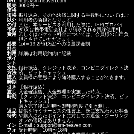
URL
https://sm-heaven.com
販売
3000円〜
価格
価格
振り込み、その他決済に関する手数料についてはご
以外
利用者の負担となります。
の付
また、本サービスを利用した際に、ISP(プロバイ
帯的
ダ)又は携帯電話会社より請求される回線使用料、
費用
若しくはパケット料金については、会員様の自己負
担とさせていただきます。
必要
1pt＝13.2円(税込)〜の従量課金制
料金
利用
詳細は利用規約内に記載
ポイ
ント
支払
銀行振込、クレジット決済、コンビニダイレクト決
方法
済、ビットキャッシュ
購入
会員様の意思により随時購入することができます。
時期
引き
【銀行振込】
渡し
入金確認後、入金処理を実施した時点。
時期
【クレジット決済、コンビニダイレクト決済、ビッ
トキャッシュ】
購入完了後に即時〜3時間程度で引き渡し。
返品
提供を行うサービスの性質上、既に支払われた料金
特約
や購入されたポイントに対しての返金・クーリング
オフの適応はありません。
イン
E-mail：support@sm-heaven.com
フォ
受付時間：10時〜18時