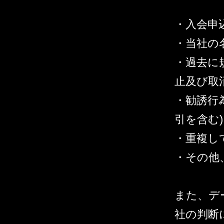
・入会申
・当社の
・過去に
止及び取
・勧誘行
引を含む)
・重複し
・その他
また、デ
社の判断