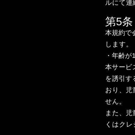
ルにて連
第5
本規約で
します。
・年齢が
本サービ
を誘引す
おり、児
せん。
また、児
くはクレ