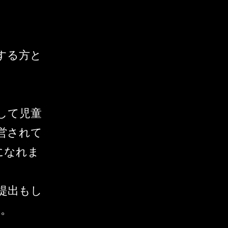
する方と
して児童
営されて
になれま
提出もし
す。