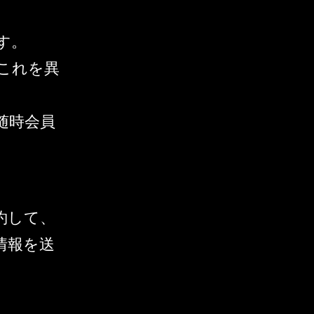
）
す。
これを異
随時会員
約して、
情報を送