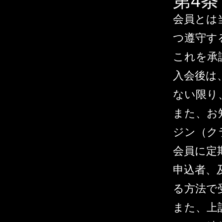
第4
会員とは
つ遵守す
これを承
入会後は
ない限り
また、お
ジン（ク
会員に定
申込者、
る方法で
また、上