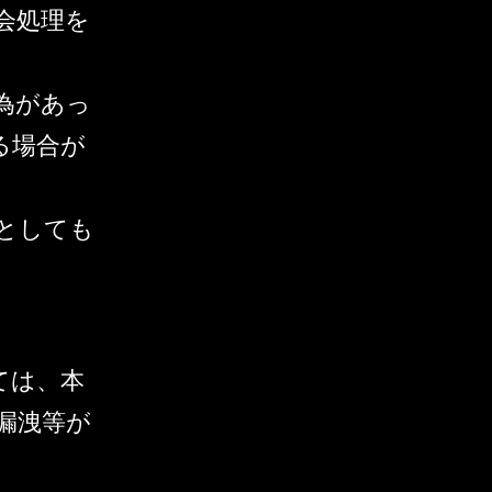
会処理を
為があっ
る場合が
としても
ては、本
漏洩等が