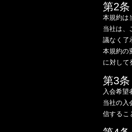
第2
本規約は
当社は、
議なく了
本規約の
に対して
第3
入会希望
当社の入
信するこ