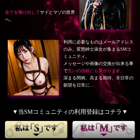
全てを曝け出して
サドとマゾの世界
へ。
利用に必要なものはメールアドレス
のみ。変態紳士淑女が集まるSMコ
ミュニティ。
メッセージや画像の交換が出来る事
で
互いの信頼にも繋がります。
深まる間柄、高まる期待、非日常の
願望を日常に…
▼当SMコミュニティの利用登録はコチラ▼