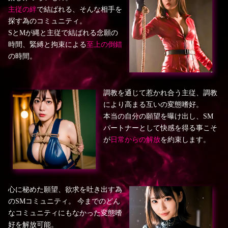
主従の絆
で結ばれる、そんな相手を
探す為のコミュニティ。
SとMが縄と主従で結ばれる念願の
時間、緊縛と拘束による
至上の倒錯
の時間。
調教を通じて惹かれ合う主従、調教
により高まる互いの変態嗜好。
本当の自分の願望を曝け出し、SM
パートナーとして快感を得る事こそ
が
日常からの解放
を約束します。
心に秘めた願望、欲求を吐き出す為
のSMコミュニティ。 今までのどん
なコミュニティにもなかった変態嗜
好を解放可能。